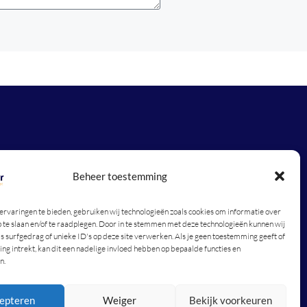
Beheer toestemming
rvaringen te bieden, gebruiken wij technologieën zoals cookies om informatie over
p te slaan en/of te raadplegen. Door in te stemmen met deze technologieën kunnen wij
s surfgedrag of unieke ID's op deze site verwerken. Als je geen toestemming geeft of
g intrekt, kan dit een nadelige invloed hebben op bepaalde functies en
n.
epteren
Weiger
Bekijk voorkeuren