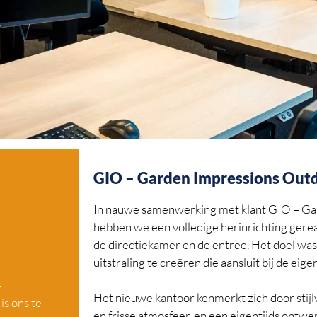
GIO – Garden Impressions Out
In nauwe samenwerking met klant GIO – Ga
hebben we een volledige herinrichting gerea
de directiekamer en de entree. Het doel wa
uitstraling te creëren die aansluit bij de eige
–
Het nieuwe kantoor kenmerkt zich door stijlvo
s ons te
en frisse atmosfeer, en een eigentijds ontwe