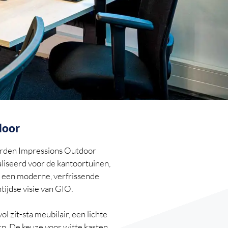
door
rden Impressions Outdoor
liseerd voor de kantoortuinen,
s een moderne, verfrissende
ntijdse visie van GIO.
l zit-sta meubilair, een lichte
rp. De keuze voor witte kasten