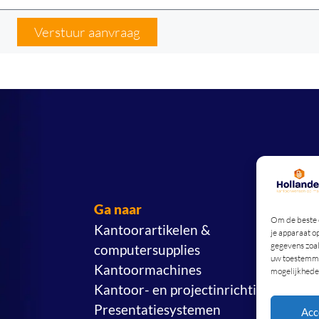
Verstuur aanvraag
Ga naar
Om de beste e
Kantoorartikelen &
je apparaat o
gegevens zoal
computersupplies
uw toestemmin
Kantoormachines
mogelijkhede
Kantoor- en projectinrichting
Presentatiesystemen
Acc